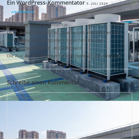
Ein WordPress-Kommentator
5. JULI 2024
ANTWORTEN
Hallo, dies ist ein Kommentar.
Um mit dem Freischalten, Bearbeiten und Löschen von
Kommentaren zu beginnen, besuche bitte die
Kommentare-Ansicht im Dashboard.
Die Avatare der Kommentatoren kommen von
Gravatar
.
Schreibe einen Kommentar
Kommentieren